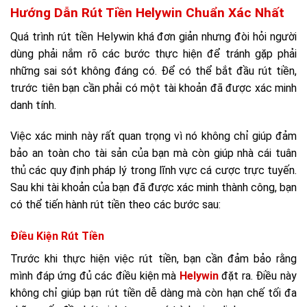
Hướng Dẫn Rút Tiền Helywin Chuẩn Xác Nhất
Quá trình rút tiền Helywin khá đơn giản nhưng đòi hỏi người
dùng phải nắm rõ các bước thực hiện để tránh gặp phải
những sai sót không đáng có. Để có thể bắt đầu rút tiền,
trước tiên bạn cần phải có một tài khoản đã được xác minh
danh tính.
Việc xác minh này rất quan trọng vì nó không chỉ giúp đảm
bảo an toàn cho tài sản của bạn mà còn giúp nhà cái tuân
thủ các quy định pháp lý trong lĩnh vực cá cược trực tuyến.
Sau khi tài khoản của bạn đã được xác minh thành công, bạn
có thể tiến hành rút tiền theo các bước sau:
Điều Kiện Rút Tiền
Trước khi thực hiện việc rút tiền, bạn cần đảm bảo rằng
mình đáp ứng đủ các điều kiện mà
Helywin
đặt ra. Điều này
không chỉ giúp bạn rút tiền dễ dàng mà còn hạn chế tối đa