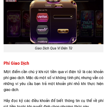
Giao Dịch Qua Ví Điện Tử
Phí Giao Dịch
Một điểm cần chú ý khi rút tiền qua ví điện tử là các khoản
phí giao dịch. Mặc dù một số ví không tính phí, nhưng vẫn có
những ví yêu cầu bạn trả một khoản phí nhỏ khi thực hiện
giao dịch.
Hãy đọc kỹ các điều khoản để biết thông tin cụ thể về phí
rút tiền trước khi quyết định chọn phương thức này.