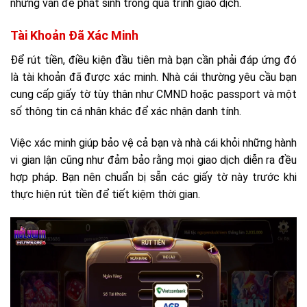
những vấn đề phát sinh trong quá trình giao dịch.
Tài Khoản Đã Xác Minh
Để rút tiền, điều kiện đầu tiên mà bạn cần phải đáp ứng đó
là tài khoản đã được xác minh. Nhà cái thường yêu cầu bạn
cung cấp giấy tờ tùy thân như CMND hoặc passport và một
số thông tin cá nhân khác để xác nhận danh tính.
Việc xác minh giúp bảo vệ cả bạn và nhà cái khỏi những hành
vi gian lận cũng như đảm bảo rằng mọi giao dịch diễn ra đều
hợp pháp. Bạn nên chuẩn bị sẵn các giấy tờ này trước khi
thực hiện rút tiền để tiết kiệm thời gian.