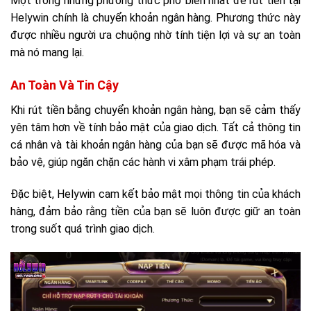
Một trong những phương thức phổ biến nhất để rút tiền tại
Helywin chính là chuyển khoản ngân hàng. Phương thức này
được nhiều người ưa chuộng nhờ tính tiện lợi và sự an toàn
mà nó mang lại.
An Toàn Và Tin Cậy
Khi rút tiền bằng chuyển khoản ngân hàng, bạn sẽ cảm thấy
yên tâm hơn về tính bảo mật của giao dịch. Tất cả thông tin
cá nhân và tài khoản ngân hàng của bạn sẽ được mã hóa và
bảo vệ, giúp ngăn chặn các hành vi xâm phạm trái phép.
Đặc biệt, Helywin cam kết bảo mật mọi thông tin của khách
hàng, đảm bảo rằng tiền của bạn sẽ luôn được giữ an toàn
trong suốt quá trình giao dịch.