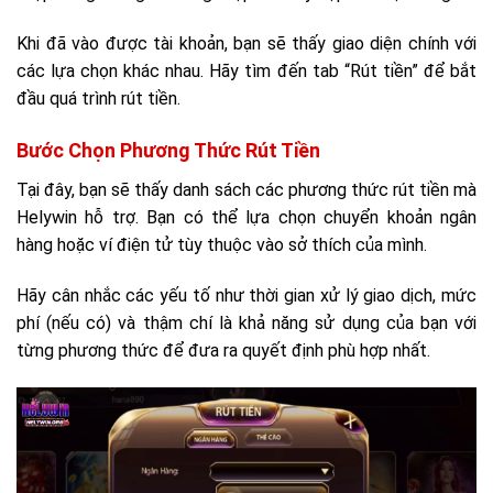
Khi đã vào được tài khoản, bạn sẽ thấy giao diện chính với
các lựa chọn khác nhau. Hãy tìm đến tab “Rút tiền” để bắt
đầu quá trình rút tiền.
Bước Chọn Phương Thức Rút Tiền
Tại đây, bạn sẽ thấy danh sách các phương thức rút tiền mà
Helywin hỗ trợ. Bạn có thể lựa chọn chuyển khoản ngân
hàng hoặc ví điện tử tùy thuộc vào sở thích của mình.
Hãy cân nhắc các yếu tố như thời gian xử lý giao dịch, mức
phí (nếu có) và thậm chí là khả năng sử dụng của bạn với
từng phương thức để đưa ra quyết định phù hợp nhất.