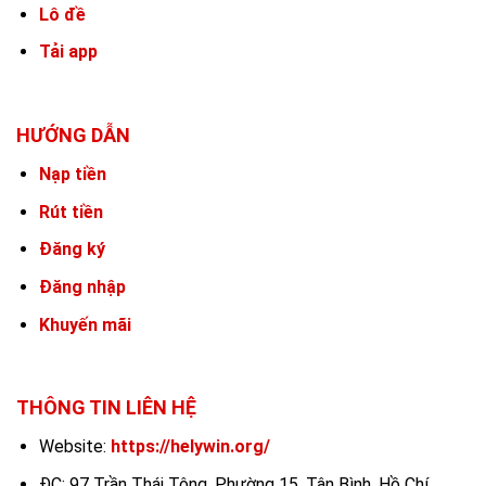
Lô đề
Tải app
HƯỚNG DẪN
Nạp tiền
Rút tiền
Đăng ký
Đăng nhập
Khuyến mãi
THÔNG TIN LIÊN HỆ
Website:
https://helywin.org/
ĐC: 97 Trần Thái Tông, Phường 15, Tân Bình, Hồ Chí