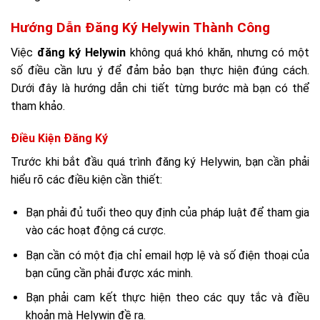
Hướng Dẫn Đăng Ký Helywin Thành Công
Việc
đăng ký Helywin
không quá khó khăn, nhưng có một
số điều cần lưu ý để đảm bảo bạn thực hiện đúng cách.
Dưới đây là hướng dẫn chi tiết từng bước mà bạn có thể
tham khảo.
Điều Kiện Đăng Ký
Trước khi bắt đầu quá trình đăng ký Helywin, bạn cần phải
hiểu rõ các điều kiện cần thiết:
Bạn phải đủ tuổi theo quy định của pháp luật để tham gia
vào các hoạt động cá cược.
Bạn cần có một địa chỉ email hợp lệ và số điện thoại của
bạn cũng cần phải được xác minh.
Bạn phải cam kết thực hiện theo các quy tắc và điều
khoản mà Helywin đề ra.