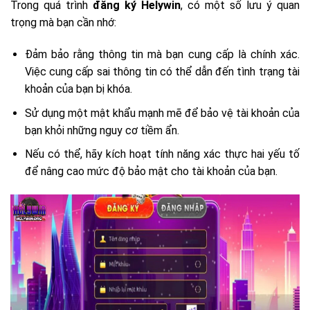
Trong quá trình
đăng ký Helywin
, có một số lưu ý quan
trọng mà bạn cần nhớ:
Đảm bảo rằng thông tin mà bạn cung cấp là chính xác.
Việc cung cấp sai thông tin có thể dẫn đến tình trạng tài
khoản của bạn bị khóa.
Sử dụng một mật khẩu mạnh mẽ để bảo vệ tài khoản của
bạn khỏi những nguy cơ tiềm ẩn.
Nếu có thể, hãy kích hoạt tính năng xác thực hai yếu tố
để nâng cao mức độ bảo mật cho tài khoản của bạn.