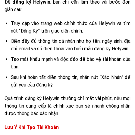
Để
đăng ký Helywin
, bạn chỉ cần làm theo vài bước đơn
giản sau:
Truy cập vào trang web chính thức của Helywin và tìm
nút “Đăng Ký” trên giao diện chính.
Điền đầy đủ thông tin cá nhân như họ tên, ngày sinh, địa
chỉ email và số điện thoại vào biểu mẫu đăng ký Helywin.
Tạo mật khẩu mạnh và độc đáo để bảo vệ tài khoản của
bạn.
Sau khi hoàn tất điền thông tin, nhấn nút “Xác Nhận” để
gửi yêu cầu đăng ký.
Quá trình đăng ký Helywin thường chỉ mất vài phút, nếu mọi
thông tin cung cấp là chính xác bạn sẽ nhanh chóng nhận
được thông báo xác nhận.
Lưu Ý Khi Tạo Tài Khoản